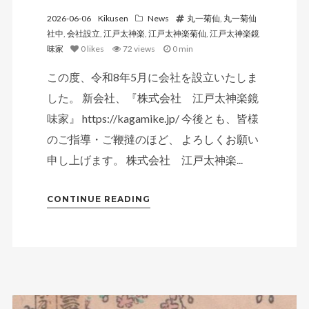
2026-06-06
Kikusen
News
丸一菊仙
,
丸一菊仙
社中
,
会社設立
,
江戸太神楽
,
江戸太神楽菊仙
,
江戸太神楽鏡
味家
0
likes
72 views
0 min
この度、令和8年5月に会社を設立いたしま
した。 新会社、『株式会社 江戸太神楽鏡
味家』 https://kagamike.jp/ 今後とも、皆様
のご指導・ご鞭撻のほど、 よろしくお願い
申し上げます。 株式会社 江戸太神楽...
CONTINUE READING