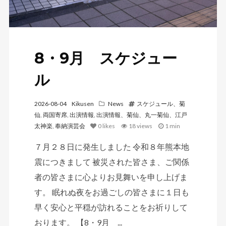
8・9月 スケジュー
ル
2026-08-04
Kikusen
News
スケジュール、菊
仙
,
両国寄席
,
出演情報
,
出演情報、菊仙、丸一菊仙、江戸
太神楽
,
奉納演芸会
0
likes
18 views
1 min
７月２８日に発生しました 令和８年熊本地
震につきまして 被災された皆さま、ご関係
者の皆さまに心よりお見舞いを申し上げま
す。 眠れぬ夜をお過ごしの皆さまに１日も
早く安心と平穏が訪れることをお祈りして
おります。 【8・9月 ...