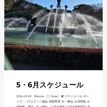
5・6月スケジュール
2026-05-02
Kikusen
News
スケジュール
,
ボー
イズ・バラエティー協会
,
両国寄席
,
丸一菊仙
,
出演情報
,
出
演情報、菊仙、丸一菊仙、江戸太神楽
,
江戸太神楽菊仙
,
浅