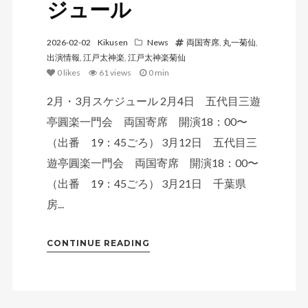
ジュール
2026-02-02
Kikusen
News
両国寄席
,
丸一菊仙
,
出演情報
,
江戸太神楽
,
江戸太神楽菊仙
0
likes
61 views
0 min
2月・3月スケジュール 2月4日 五代目三遊
亭圓楽一門会 両国寄席 開演18：00〜
（出番 19：45ごろ） 3月12日 五代目三
遊亭圓楽一門会 両国寄席 開演18：00〜
（出番 19：45ごろ） 3月21日 千葉県
房...
CONTINUE READING