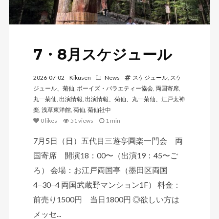
7・8月スケジュール
2026-07-02
Kikusen
News
スケジュール
,
スケ
ジュール、菊仙
,
ボーイズ・バラエティー協会
,
両国寄席
,
丸一菊仙
,
出演情報
,
出演情報、菊仙、丸一菊仙、江戸太神
楽
,
浅草東洋館
,
菊仙
,
菊仙社中
0
likes
51 views
1 min
7月5日（日）五代目三遊亭圓楽一門会 両
国寄席 開演18：00〜（出演19：45〜ご
ろ） 会場：お江戸両国亭（墨田区両国
4−30−4 両国武蔵野マンション1F） 料金：
前売り1500円 当日1800円 ◎欲しい方は
メッセ...