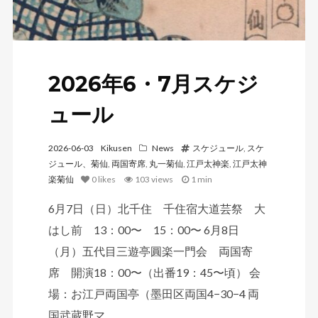
2026年6・7月スケジ
ュール
2026-06-03
Kikusen
News
スケジュール
,
スケ
ジュール、菊仙
,
両国寄席
,
丸一菊仙
,
江戸太神楽
,
江戸太神
楽菊仙
0
likes
103 views
1 min
6月7日（日）北千住 千住宿大道芸祭 大
はし前 13：00〜 15：00〜 6月8日
（月）五代目三遊亭圓楽一門会 両国寄
席 開演18：00〜（出番19：45〜頃） 会
場：お江戸両国亭（墨田区両国4−30−4 両
国武蔵野マ...