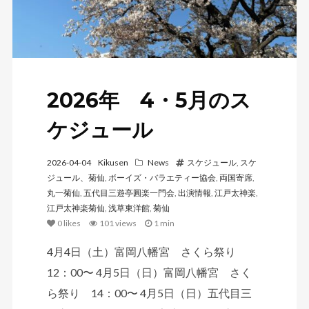
2026年 4・5月のス
ケジュール
2026-04-04
Kikusen
News
スケジュール
,
スケ
ジュール、菊仙
,
ボーイズ・バラエティー協会
,
両国寄席
,
丸一菊仙
,
五代目三遊亭圓楽一門会
,
出演情報
,
江戸太神楽
,
江戸太神楽菊仙
,
浅草東洋館
,
菊仙
0
likes
101 views
1 min
4月4日（土）富岡八幡宮 さくら祭り
12：00〜 4月5日（日）富岡八幡宮 さく
ら祭り 14：00〜 4月5日（日）五代目三