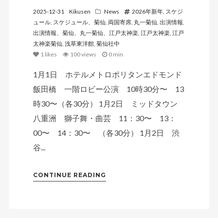
2025-12-31
Kikusen
News
2026年新年
,
スケジ
ュール
,
スケジュール、菊仙
,
両国寄席
,
丸一菊仙
,
出演情報
,
出演情報、菊仙、丸一菊仙、江戸太神楽
,
江戸太神楽
,
江戸
太神楽菊仙
,
浅草東洋館
,
菊仙社中
1
likes
100 views
0 min
1月1日 ホテルメトロポリタンエドモンド
飯田橋 一階ロビー公演 10時30分〜 13
時30〜（各30分） 1月2日 ミッドタウン
八重洲 獅子舞・曲芸 11：30〜 13：
00〜 14：30〜 （各30分） 1月2日 渋
谷...
CONTINUE READING