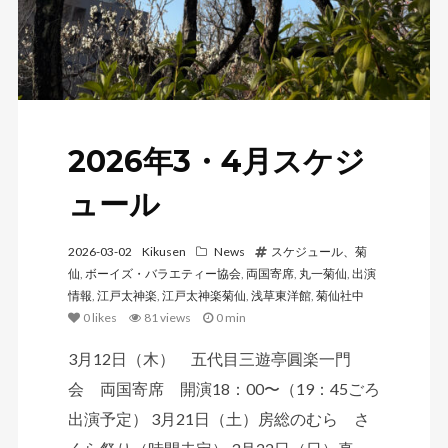
2026年3・4月スケジ
ュール
2026-03-02
Kikusen
News
スケジュール、菊
仙
,
ボーイズ・バラエティー協会
,
両国寄席
,
丸一菊仙
,
出演
情報
,
江戸太神楽
,
江戸太神楽菊仙
,
浅草東洋館
,
菊仙社中
0
likes
81 views
0 min
3月12日（木） 五代目三遊亭圓楽一門
会 両国寄席 開演18：00〜（19：45ごろ
出演予定） 3月21日（土）房総のむら さ