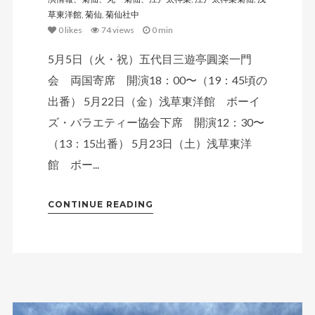
草東洋館
,
菊仙
,
菊仙社中
0
likes
74 views
0 min
5月5日（火・祝）五代目三遊亭圓楽一門
会 両国寄席 開演18：00〜（19：45頃の
出番） 5月22日（金）浅草東洋館 ボーイ
ズ・バラエティー協会下席 開演12：30〜
（13：15出番） 5月23日（土）浅草東洋
館 ボー...
CONTINUE READING