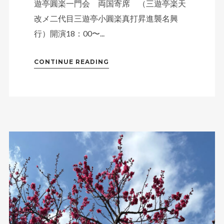
遊亭圓楽一門会 両国寄席 （三遊亭楽天
改メ二代目三遊亭小圓楽真打昇進襲名興
行）開演18：00〜...
CONTINUE READING