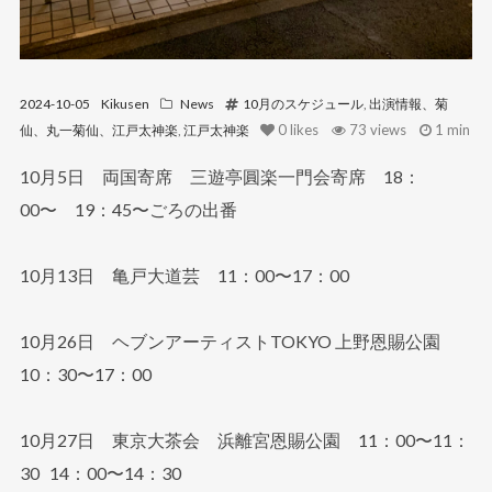
2024-10-05
Kikusen
News
10月のスケジュール
,
出演情報、菊
0
likes
73 views
1 min
仙、丸一菊仙、江戸太神楽
,
江戸太神楽
10月5日 両国寄席 三遊亭圓楽一門会寄席 18：
00〜 19：45〜ごろの出番
10月13日 亀戸大道芸 11：00〜17：00
10月26日 ヘブンアーティストTOKYO 上野恩賜公園
10：30〜17：00
10月27日 東京大茶会 浜離宮恩賜公園 11：00〜11：
30 14：00〜14：30